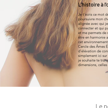
L'histoire à 
Je t'écris ce mot 
poursuivre mon chem
alignée avec qui je
connecter et qui p
et me permets de m
être en harmonie av
cet environnement 
Cercle des Âmes Év
d’élévation de con
simplement ici sur 
je souhaite te tra
dimensions, celles
Le p