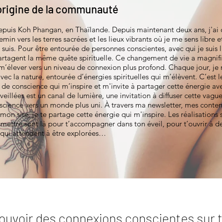
l'origine de la communauté
depuis Koh Phangan, en Thaïlande. Depuis maintenant deux ans, j'ai 
in vers les terres sacrées et les lieux vibrants où je me sens libre 
 suis. Pour être entourée de personnes conscientes, avec qui je suis 
artagent la même quête spirituelle. Ce changement de vie a magnif
’élever vers un niveau de connexion plus profond. Chaque jour, je
ec la nature, entourée d’énergies spirituelles qui m’élèvent. C’est 
de conscience qui m’inspire et m'invite à partager cette énergie ave
eillées est un canal de lumière, une invitation à diffuser cette vagu
science vers un monde plus uni. À travers ma newsletter, mes conten
mon site, je te partage cette énergie qui m'inspire. Les réalisations 
nsmettre sont là pour t’accompagner dans ton éveil, pour t’ouvrir à d
 qui attendent à être explorées…
ouvoir des connexions conscientes sur t