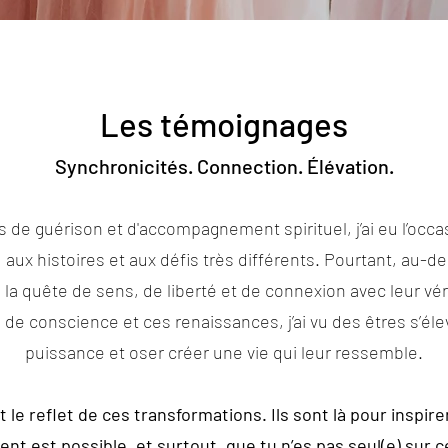
Les témoignages
Synchronicités. Connection. Élévation.
 de guérison et d'accompagnement spirituel, j’ai eu l’occ
aux histoires et aux défis très différents. Pourtant, au-de
s : la quête de sens, de liberté et de connexion avec leur vé
de conscience et ces renaissances, j’ai vu des êtres s’éle
puissance et oser créer une vie qui leur ressemble.
le reflet de ces transformations. Ils sont là pour inspire
t est possible, et surtout, que tu n’es pas seul(e) sur 