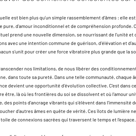
elle est bien plus qu’un simple rassemblement d’âmes : elle est 
gie pure, d’amour inconditionnel et de compréhension profonde.
irituel prend une nouvelle dimension, se nourrissant de l’unité e
ons avec une intention commune de guérison, d’élévation et d’a
hacun s’unit pour créer une force vibratoire plus grande que la 
ranscender nos limitations, de nous libérer des conditionnemen
ine, dans toute sa pureté. Dans une telle communauté, chaque â
ce devient une opportunité d’évolution collective. C’est dans 
 être, là où les frontières du soi se dissolvent et où l’amour u
, des points d'ancrage vibrants qui s’élèvent dans l’immensité de 
ucher d’autres âmes en quête de vérité. Ces îlots de lumière ne 
e toile de connexions sacrées qui traversent le temps et l’espace.