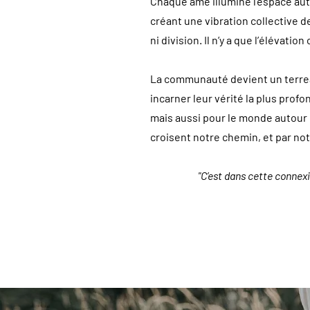
Chaque âme illumine l’espace aut
créant une vibration collective d
ni division. Il n’y a que l’élévat
La communauté devient un terreau
incarner leur vérité la plus pr
mais aussi pour le monde autour 
croisent notre chemin, et par no
"C’est dans cette connexi