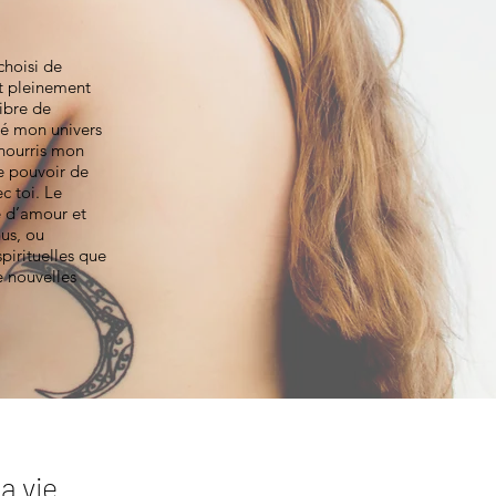
choisi de
et pleinement
libre de
ié mon univers
 nourris mon
le pouvoir de
c toi. Le
e d’amour et
us, ou
spirituelles que
e nouvelles
a vie