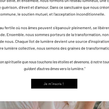
our d’elle, et ensemble, nous formons un réseau lumineux, une c
e guérison, d’éveil et d’amour. Dans ce sanctuaire que nous créon
ion commune, le soutien mutuel, et l'acceptation inconditionnelle.
 fertile où nos âmes peuvent s’épanouir pleinement, se libérer
ofonde. Ensemble, nous sommes porteurs de la transformation, 
de nous. Chaque îlot de lumière devient une source d'inspiratio
tre lumière collective, nous semons des graines de transformati
on spirituelle que nous touchons les étoiles et devenons, à notre tou
guidant d’autres âmes vers la lumière."
Je m'inscris !